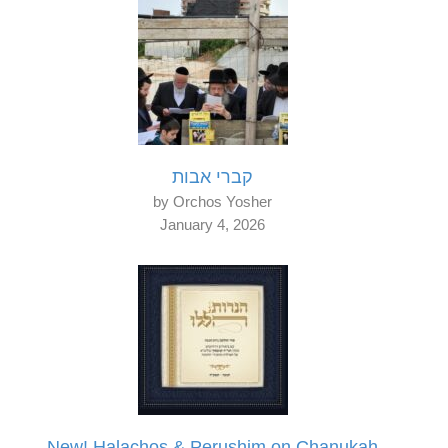
קברי אבות
by Orchos Yosher
January 4, 2026
New! Halachos & Perushim on Chanukah